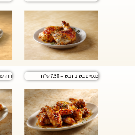
כנפיים בשום דבש – 7.50 ש״ח
חזה עוף צ