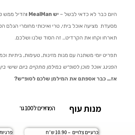
היום כבר לא כדאי לבשל –
יש MealMan ו
הדיל ממש פש
מסעדת מציעה אוכל ביתי, טרי ואיכותי מחומרי הגלם הטר
תארחו וקחו את הקרדיט… זה הסוד שלנו ושלכם.
תפריט יומי משתנה עם מנות מזינות, טעימות, ביתיות ו
הפנינג אוכל מוכן לסופ״ש במילמן מתקיים ביום שישי בין השעות 08:00
אז… כבר אספתם את המילמן שלכם לסופ״ש?
מנות עוף
המחירים ל 100 גר
כרעיים צלויים – 10.90 ש״ח
פרגיות בגר