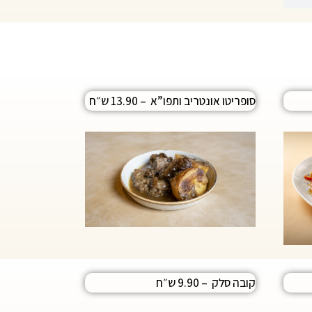
סופריטו אונטריב ותפו”א
– 13.90 ש״ח
קובה סלק – 9.90 ש״ח