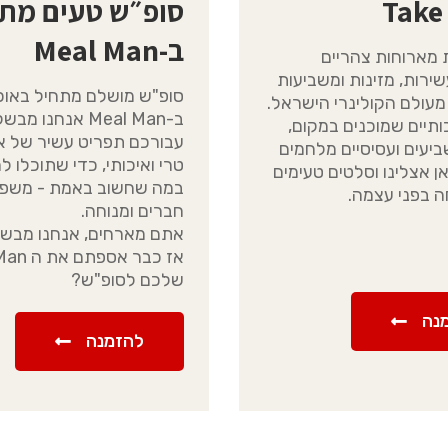
Take
סופ״ש טעים מת
ב-Meal Man
 מארוחות צהריים
ירות, מזינות ומשביעות
סופ"ש מושלם מתחיל באוכ
עולם הקולינרי הישראל.
ב-Meal Man אנחנו מב
ותיים שמוכנים במקום,
עבורכם תפריט עשיר של או
ביעים ועסיסיים מלחמים
טרי ואיכותי, כדי שתוכלו 
 אצלינו וסלטים טעימים
במה שחשוב באמת - משפח
 בפני עצמה.
חברים ומנוחה.
אתם מארחים, אנחנו מבשל
אז כבר אס
שלכם לסופ"ש?
נה
להזמנה