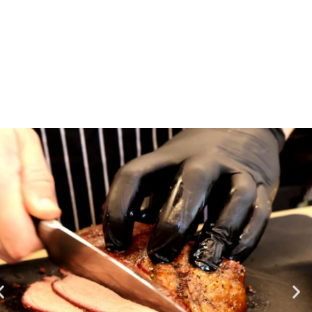
בא
קוד