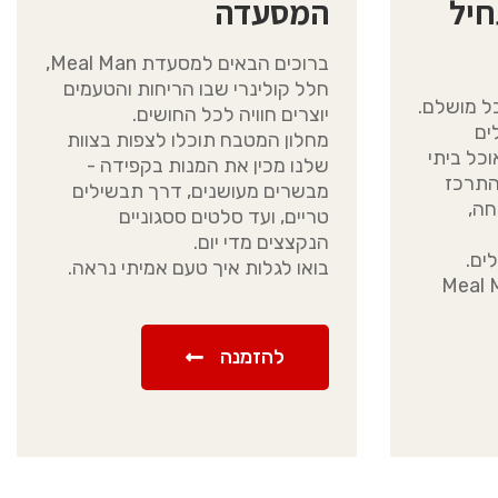
חיל
המסעדה
ברוכים הבאים למסעדת Meal Man,
חלל קולינרי שבו הריחות והטעמים
ל מושלם.
יוצרים חוויה לכל החושים.
שלים
מחלון המטבח תוכלו לצפות בצוות
כל ביתי
שלנו מכין את המנות בקפידה -
להתרכז
מבשרים מעושנים, דרך תבשילים
ה,
טריים, ועד סלטים ססגוניים
הנקצצים מדי יום.
ים.
בואו לגלות איך טעם אמיתי נראה.
פתם את ה Meal Man
להזמנה